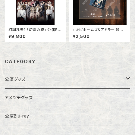
幻調乱歩1 「幻燈の獏」 公演Blu
小説『ホームズ＆アドラー 最後
-ray
の未解決事件』
¥9,800
¥2,500
CATEGORY
公演グッズ
幻調乱歩シリーズ
アメツチグッズ
その他
公演Blu-ray
パンフレット