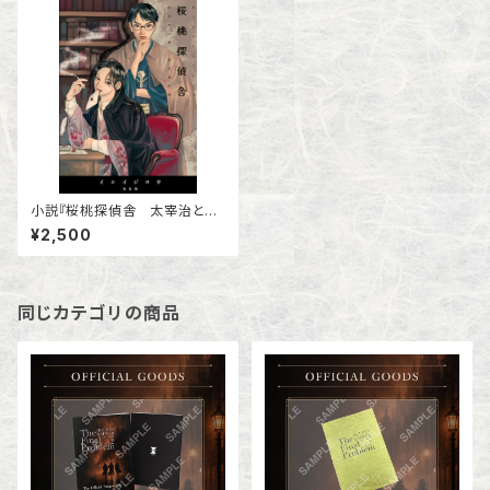
小説『桜桃探偵舎 太宰治と檀
一雄の事件簿』私家版
¥2,500
同じカテゴリの商品