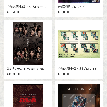
令和落語小僧 アクリルキーホル
帝都残響 ブロマイド
ダー
¥1,500
¥1,000
舞台「アテルイ」公演Blu-ray
令和落語小僧 個別ブロマイド
¥8,800
¥1,000