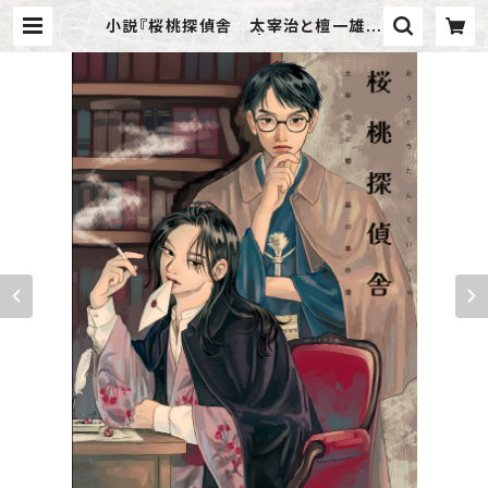
小説『桜桃探偵舎 太宰治と檀一雄の
事件簿』私家版 | アメツチ屋