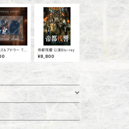
ズ＆アドラー Th
帝都残響 公演Blu-ray
al Problem クリ
00
¥8,800
イル