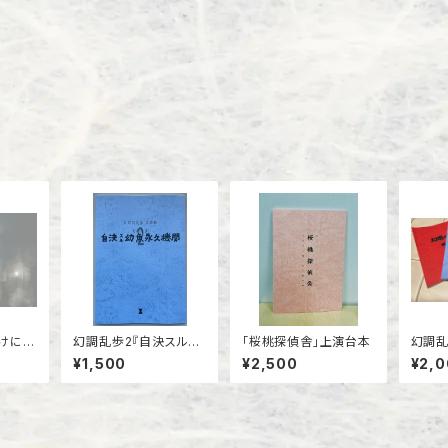
けに怯
幻調乱歩2『自決スル幼
「桜桃探偵舎」上演台本
幻調乱
演台本
魚永久機関』上演台本
¥1,500
¥2,500
¥2,