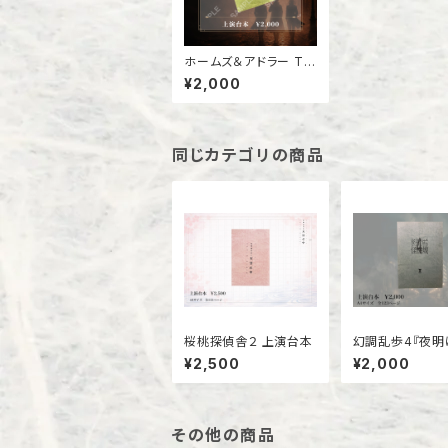
ホームズ＆アドラー Th
e Final Problem 上演
¥2,000
台本
同じカテゴリの商品
桜桃探偵舎２ 上演台本
幻調乱歩4『夜明
える怪機城』上
¥2,500
¥2,000
その他の商品