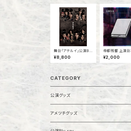
舞台「アテルイ」公演Blu
帝都残響 上演台
-ray
¥8,800
¥2,000
CATEGORY
公演グッズ
幻調乱歩シリーズ
アメツチグッズ
その他
公演Blu-ray