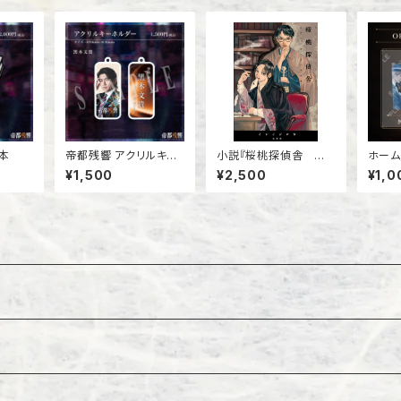
本
帝都残響 アクリルキー
小説『桜桃探偵舎 太
ホーム
ホルダー
宰治と檀一雄の事件
e Fin
¥1,500
¥2,500
¥1,0
簿』私家版
アファ