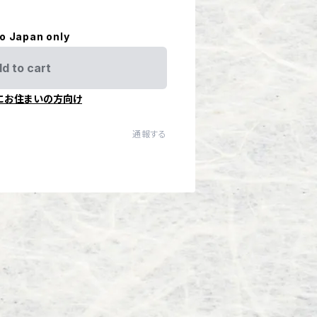
to Japan only
d to cart
にお住まいの方向け
通報する