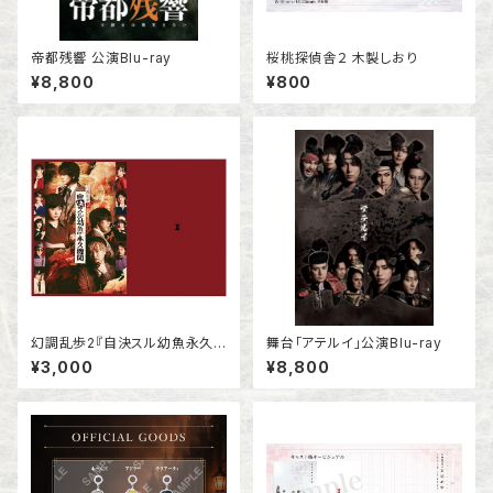
帝都残響 公演Blu-ray
桜桃探偵舎２ 木製しおり
¥8,800
¥800
幻調乱歩2『自決スル幼魚永久
舞台「アテルイ」公演Blu-ray
機関』公演パンフレット
¥3,000
¥8,800