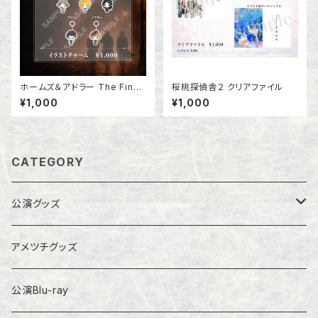
ホームズ＆アドラー The Final
桜桃探偵舎２ クリアファイル
Problem イラストチャーム
¥1,000
¥1,000
CATEGORY
公演グッズ
幻調乱歩シリーズ
アメツチグッズ
その他
公演Blu-ray